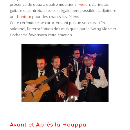
présence de deux à quatre musiciens :
violon
, clarinette,
guitare et contrebasse. Il est également possible d’adjoindre
un
chanteur
pour des chants israéliens
Cette cérémonie se caractérisant pas un son caractère
solennel, l’interprétation des musiques par le Swing Klezmer
Orchestra favorisera cette émotion.
Avant et Après la Houppa